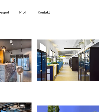
espół
Profil
Kontakt