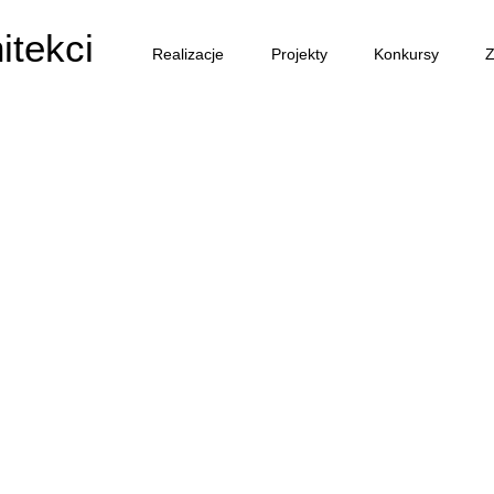
itekci
Realizacje
Projekty
Konkursy
Z
Tel: +48 22 692 75 50 Mob: +48 601 43 10 95 RODO :