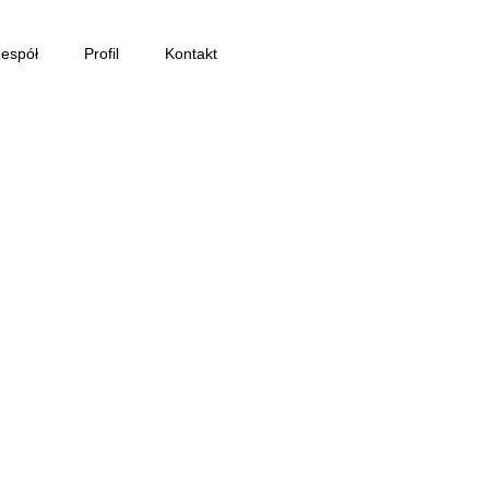
espół
Profil
Kontakt
daneosobowe@adaptic-arch.com