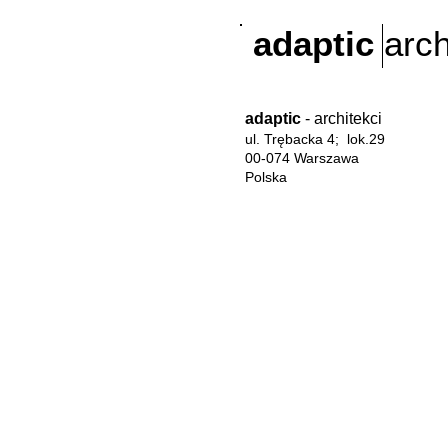
adaptic
arch
adaptic
- architekci
ul. Trębacka 4; lok.29
00-074 Warszawa
Polska
mail:
adaptic@adaptic-arch.com